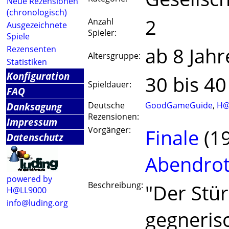
Neue Rezensionen
(chronologisch)
2
Anzahl
Ausgezeichnete
Spieler:
Spiele
ab 8 Jahr
Rezensenten
Altersgruppe:
Statistiken
Konfiguration
30 bis 4
Spieldauer:
FAQ
Danksagung
Deutsche
GoodGameGuide
,
H@
Rezensionen:
Impressum
Vorgänger:
Finale
(1
Datenschutz
Abendro
powered by
Beschreibung:
"Der Stür
H@LL9000
info@luding.org
gegneris