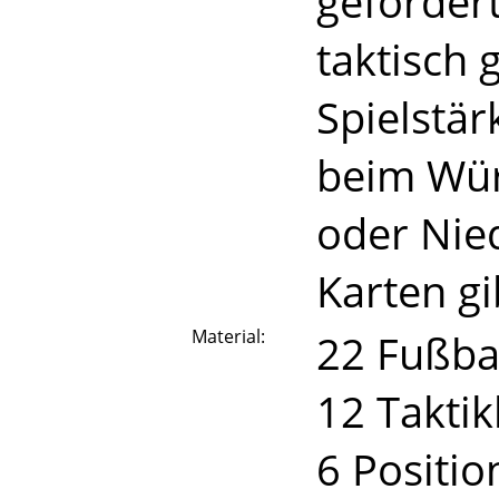
gefordert
taktisch 
Spielstär
beim Wür
oder Nied
Karten gi
Material:
22 Fußba
12 Taktik
6 Positio