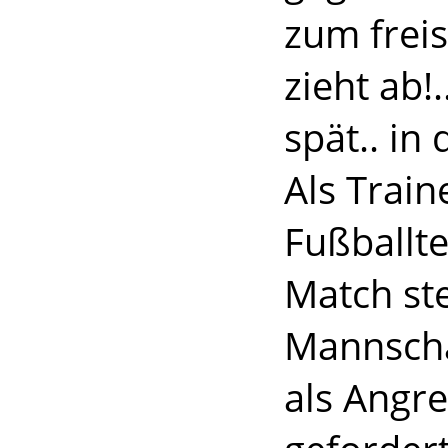
zum freis
zieht ab!
spät.. in
Als Train
Fußballt
Match ste
Mannscha
als Angre