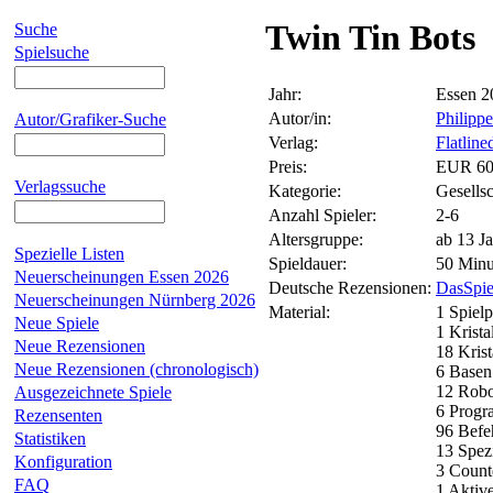
Twin Tin Bots
Suche
Spielsuche
Jahr:
Essen 2
Autor/in:
Philipp
Autor/Grafiker-Suche
Verlag:
Flatlin
Preis:
EUR 60
Verlagssuche
Kategorie:
Gesellsc
Anzahl Spieler:
2-6
Altersgruppe:
ab 13 J
Spezielle Listen
Spieldauer:
50 Minu
Neuerscheinungen Essen 2026
Deutsche Rezensionen:
DasSpie
Neuerscheinungen Nürnberg 2026
Material:
1 Spielp
Neue Spiele
1 Krista
Neue Rezensionen
18 Krist
Neue Rezensionen (chronologisch)
6 Basen
12 Robo
Ausgezeichnete Spiele
6 Progr
Rezensenten
96 Befe
Statistiken
13 Spez
Konfiguration
3 Coun
FAQ
1 Aktiv