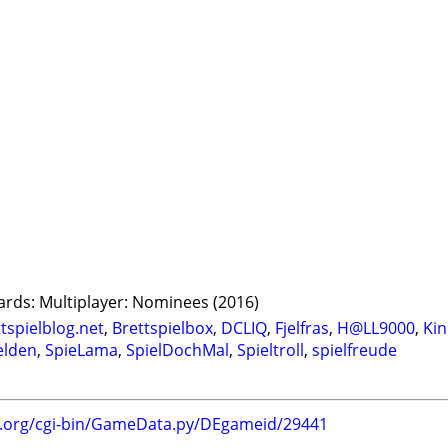
rds: Multiplayer: Nominees (2016)
tspielblog.net
,
Brettspielbox
,
DCLIQ
,
Fjelfras
,
H@LL9000
,
Kin
elden
,
SpieLama
,
SpielDochMal
,
Spieltroll
,
spielfreude
g.org/cgi-bin/GameData.py/DEgameid/29441