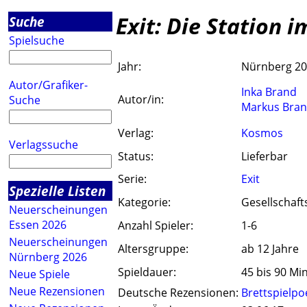
Exit: Die Station i
Suche
Spielsuche
Jahr:
Nürnberg 2
Autor/Grafiker-
Inka Brand
Autor/in:
Suche
Markus Bra
Verlag:
Kosmos
Verlagssuche
Status:
Lieferbar
Serie:
Exit
Spezielle Listen
Kategorie:
Gesellschaft
Neuerscheinungen
Essen 2026
Anzahl Spieler:
1-6
Neuerscheinungen
Altersgruppe:
ab 12 Jahre
Nürnberg 2026
Spieldauer:
45 bis 90 Mi
Neue Spiele
Neue Rezensionen
Deutsche Rezensionen:
Brettspielpo