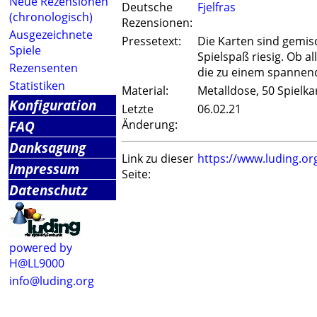
Neue Rezensionen
Deutsche
Fjelfras
(chronologisch)
Rezensionen:
Ausgezeichnete
Pressetext:
Die Karten sind gemisch
Spiele
Spielspaß riesig. Ob a
Rezensenten
die zu einem spannend
Statistiken
Material:
Metalldose, 50 Spielka
Konfiguration
Letzte
06.02.21
FAQ
Änderung:
Danksagung
Link zu dieser
https://www.luding.o
Impressum
Seite:
Datenschutz
powered by
H@LL9000
info@luding.org