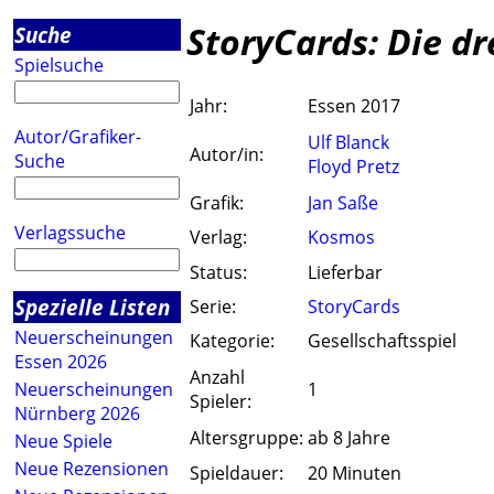
StoryCards: Die dr
Suche
Spielsuche
Jahr:
Essen 2017
Autor/Grafiker-
Ulf Blanck
Autor/in:
Suche
Floyd Pretz
Grafik:
Jan Saße
Verlagssuche
Verlag:
Kosmos
Status:
Lieferbar
Spezielle Listen
Serie:
StoryCards
Neuerscheinungen
Kategorie:
Gesellschaftsspiel
Essen 2026
Anzahl
Neuerscheinungen
1
Spieler:
Nürnberg 2026
Altersgruppe:
ab 8 Jahre
Neue Spiele
Neue Rezensionen
Spieldauer:
20 Minuten