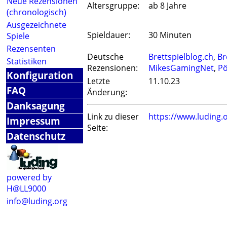
Neue Rezensionen
Altersgruppe:
ab 8 Jahre
(chronologisch)
Ausgezeichnete
Spieldauer:
30 Minuten
Spiele
Rezensenten
Deutsche
Brettspielblog.ch
,
Br
Statistiken
Rezensionen:
MikesGamingNet
,
Pö
Konfiguration
Letzte
11.10.23
FAQ
Änderung:
Danksagung
Link zu dieser
https://www.luding
Impressum
Seite:
Datenschutz
powered by
H@LL9000
info@luding.org