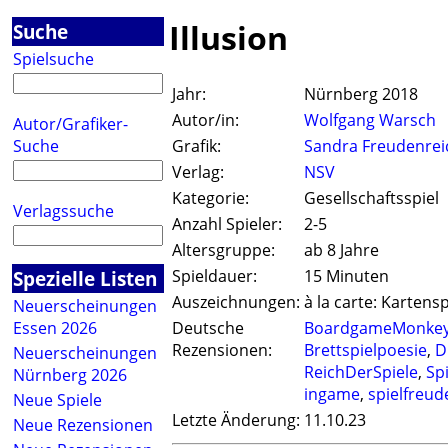
Illusion
Suche
Spielsuche
Jahr:
Nürnberg 2018
Autor/in:
Wolfgang Warsch
Autor/Grafiker-
Suche
Grafik:
Sandra Freudenrei
Verlag:
NSV
Kategorie:
Gesellschaftsspiel
Verlagssuche
Anzahl Spieler:
2-5
Altersgruppe:
ab 8 Jahre
Spezielle Listen
Spieldauer:
15 Minuten
Auszeichnungen:
à la carte: Kartensp
Neuerscheinungen
Essen 2026
Deutsche
BoardgameMonke
Rezensionen:
Brettspielpoesie
,
D
Neuerscheinungen
ReichDerSpiele
,
Sp
Nürnberg 2026
ingame
,
spielfreud
Neue Spiele
Letzte Änderung:
11.10.23
Neue Rezensionen