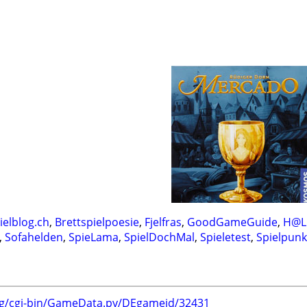
ielblog.ch
,
Brettspielpoesie
,
Fjelfras
,
GoodGameGuide
,
H@L
,
Sofahelden
,
SpieLama
,
SpielDochMal
,
Spieletest
,
Spielpunk
rg/cgi-bin/GameData.py/DEgameid/32431