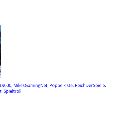
L9000
,
MikesGamingNet
,
Pöppelkiste
,
ReichDerSpiele
,
t
,
Spieltroll