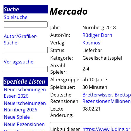
Mercado
Suche
Spielsuche
Jahr:
Nürnberg 2018
Autor/in:
Rüdiger Dorn
Autor/Grafiker-
Suche
Verlag:
Kosmos
Status:
Lieferbar
Kategorie:
Gesellschaftsspiel
Verlagssuche
Anzahl
2-4
Spieler:
Altersgruppe:
ab 10 Jahre
Spezielle Listen
Spieldauer:
30 Minuten
Neuerscheinungen
Deutsche
Bretterwisser
,
Brettsp
Essen 2026
Rezensionen:
RezensionenMillionen
Neuerscheinungen
Letzte
08.02.21
Nürnberg 2026
Änderung:
Neue Spiele
Neue Rezensionen
Link zu dieser
https://www.luding.o