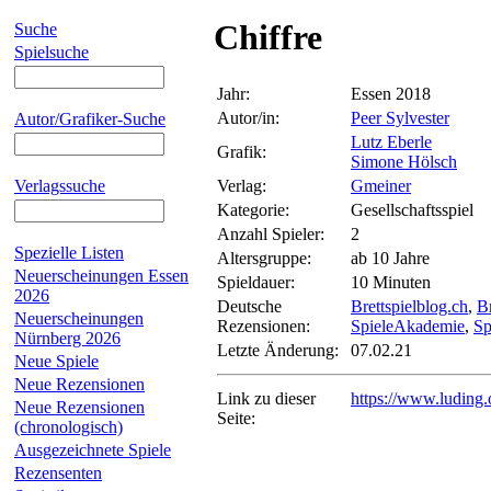
Chiffre
Suche
Spielsuche
Jahr:
Essen 2018
Autor/in:
Peer Sylvester
Autor/Grafiker-Suche
Lutz Eberle
Grafik:
Simone Hölsch
Verlagssuche
Verlag:
Gmeiner
Kategorie:
Gesellschaftsspiel
Anzahl Spieler:
2
Spezielle Listen
Altersgruppe:
ab 10 Jahre
Neuerscheinungen Essen
Spieldauer:
10 Minuten
2026
Deutsche
Brettspielblog.ch
,
Br
Neuerscheinungen
Rezensionen:
SpieleAkademie
,
Sp
Nürnberg 2026
Letzte Änderung:
07.02.21
Neue Spiele
Neue Rezensionen
Link zu dieser
https://www.luding
Neue Rezensionen
Seite:
(chronologisch)
Ausgezeichnete Spiele
Rezensenten