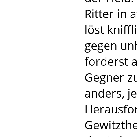
Ritter in
löst kniff
gegen un
forderst 
Gegner zu
anders, j
Herausfo
Gewitzthe