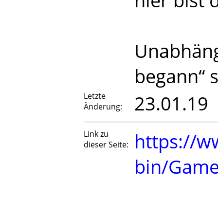
hier bist 
Unabhängi
begann“ s
Letzte
23.01.19
Änderung:
Link zu
https://w
dieser Seite:
bin/Game