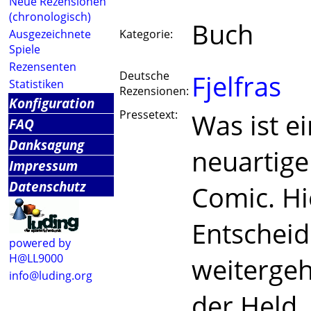
Neue Rezensionen
(chronologisch)
Buch
Ausgezeichnete
Kategorie:
Spiele
Rezensenten
Deutsche
Fjelfras
Statistiken
Rezensionen:
Konfiguration
Pressetext:
Was ist e
FAQ
Danksagung
neuartige
Impressum
Datenschutz
Comic. Hi
Entscheid
powered by
H@LL9000
weitergeh
info@luding.org
der Held.