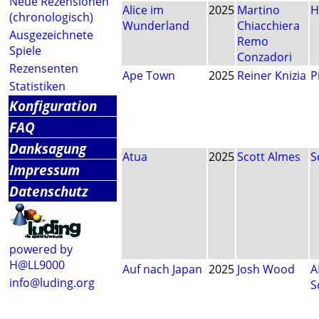
Neue Rezensionen
Alice im
2025
Martino
H
(chronologisch)
Wunderland
Chiacchiera
Ausgezeichnete
Remo
Spiele
Conzadori
Rezensenten
Ape Town
2025
Reiner Knizia
P
Statistiken
Konfiguration
FAQ
Danksagung
Atua
2025
Scott Almes
S
Impressum
Datenschutz
powered by
H@LL9000
Auf nach Japan
2025
Josh Wood
A
info@luding.org
S