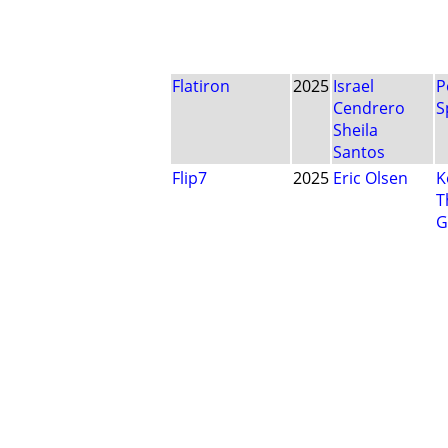
Flatiron
2025
Israel
P
Cendrero
S
Sheila
Santos
Flip7
2025
Eric Olsen
K
T
G