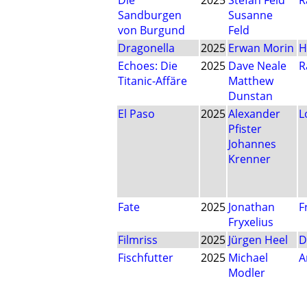
Die
2025
Stefan Feld
R
Sandburgen
Susanne
von Burgund
Feld
Dragonella
2025
Erwan Morin
H
Echoes: Die
2025
Dave Neale
R
Titanic-Affäre
Matthew
Dunstan
El Paso
2025
Alexander
L
Pfister
Johannes
Krenner
Fate
2025
Jonathan
F
Fryxelius
Filmriss
2025
Jürgen Heel
D
Fischfutter
2025
Michael
A
Modler