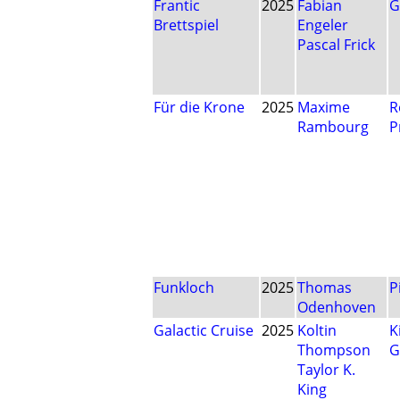
Frantic
2025
Fabian
G
Brettspiel
Engeler
Pascal Frick
Für die Krone
2025
Maxime
R
Rambourg
P
Funkloch
2025
Thomas
P
Odenhoven
Galactic Cruise
2025
Koltin
K
Thompson
G
Taylor K.
King