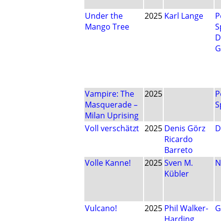
Under the
2025
Karl Lange
P
Mango Tree
S
D
G
Vampire: The
2025
P
Masquerade –
S
Milan Uprising
Voll verschätzt
2025
Denis Görz
D
Ricardo
Barreto
Volle Kanne!
2025
Sven M.
N
Kübler
Vulcano!
2025
Phil Walker-
G
Harding