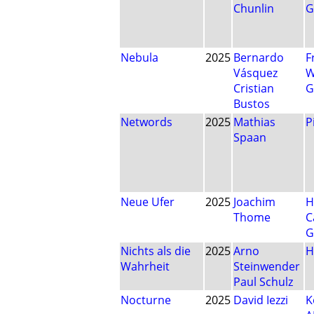
Chunlin
G
Nebula
2025
Bernardo
F
Vásquez
W
Cristian
G
Bustos
Networds
2025
Mathias
P
Spaan
Neue Ufer
2025
Joachim
H
Thome
C
G
Nichts als die
2025
Arno
H
Wahrheit
Steinwender
Paul Schulz
Nocturne
2025
David Iezzi
K