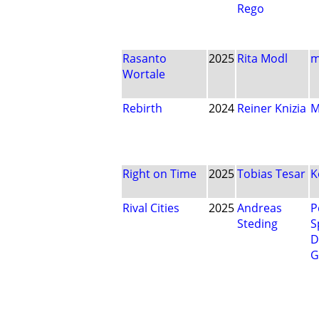
Rego
Rasanto
2025
Rita Modl
m
Wortale
Rebirth
2024
Reiner Knizia
M
Right on Time
2025
Tobias Tesar
K
Rival Cities
2025
Andreas
P
Steding
S
D
G