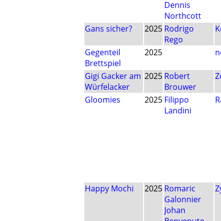
Dennis
Northcott
Gans sicher?
2025
Rodrigo
K
Rego
Gegenteil
2025
n
Brettspiel
Gigi Gacker am
2025
Robert
Z
Würfelacker
Brouwer
Gloomies
2025
Filippo
R
Landini
Happy Mochi
2025
Romaric
Z
Galonnier
Johan