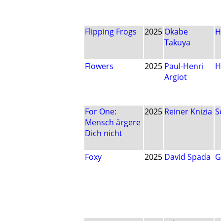
Flipping Frogs
2025
Okabe
H
Takuya
Flowers
2025
Paul-Henri
H
Argiot
For One:
2025
Reiner Knizia
S
Mensch ärgere
Dich nicht
Foxy
2025
David Spada
G