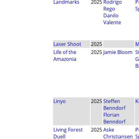
Landmarks
2025
Rodrigo
P
Rego
S
Danilo
Valente
Laser Shoot
2025
M
Life of the
2025
Jamie Bloom
S
Amazonia
G
B
Linyo
2025
Steffen
K
Benndorf
Florian
Benndorf
Living Forest
2025
Aske
P
Duell
Christiansen
S