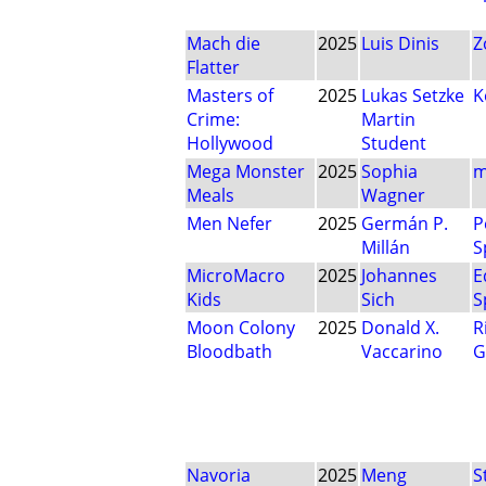
Mach die
2025
Luis Dinis
Z
Flatter
Masters of
2025
Lukas Setzke
K
Crime:
Martin
Hollywood
Student
Mega Monster
2025
Sophia
m
Meals
Wagner
Men Nefer
2025
Germán P.
P
Millán
S
MicroMacro
2025
Johannes
E
Kids
Sich
S
Moon Colony
2025
Donald X.
R
Bloodbath
Vaccarino
G
Navoria
2025
Meng
S