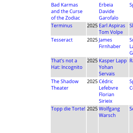
Bad Karmas
Erbeia
S
and the Curse
Davide
of the Zodiac
Garofalo
Terminus
2025
Earl Aspiras
S
Tom Volpe
Tesseract
2025
James
S
Firnhaber
L
G
That’s not a
2025
Kasper Lapp
R
Hat: Incognito
Yohan
Servais
The Shadow
2025
Cédric
S
Theater
Lefebvre
C
Florian
Sirieix
Topp die Torte!
2025
Wolfgang
S
Warsch