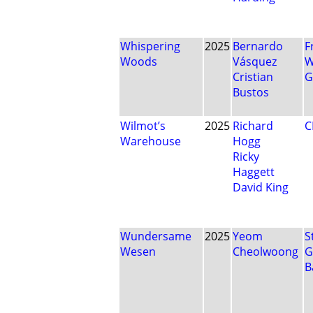
Whispering
2025
Bernardo
F
Woods
Vásquez
W
Cristian
G
Bustos
Wilmot’s
2025
Richard
C
Warehouse
Hogg
Ricky
Haggett
David King
Wundersame
2025
Yeom
S
Wesen
Cheolwoong
G
B