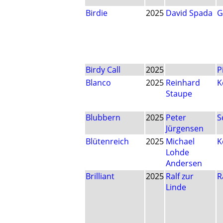
Birdie
2025
David Spada
G
Birdy Call
2025
P
Blanco
2025
Reinhard
K
Staupe
Blubbern
2025
Peter
S
Jürgensen
Blütenreich
2025
Michael
K
Lohde
Andersen
Brilliant
2025
Ralf zur
R
Linde