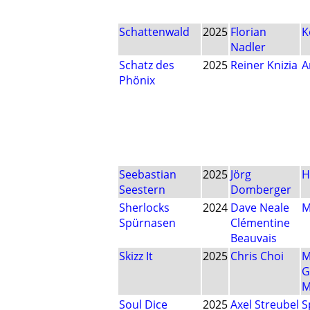
Schattenwald
2025
Florian
K
Nadler
Schatz des
2025
Reiner Knizia
A
Phönix
Seebastian
2025
Jörg
H
Seestern
Domberger
Sherlocks
2024
Dave Neale
M
Spürnasen
Clémentine
Beauvais
Skizz It
2025
Chris Choi
M
G
M
Soul Dice
2025
Axel Streubel
S