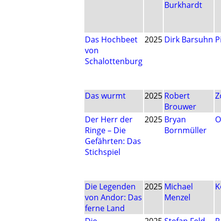
Burkhardt
Das Hochbeet
2025
Dirk Barsuhn
P
von
Schalottenburg
Das wurmt
2025
Robert
Z
Brouwer
Der Herr der
2025
Bryan
O
Ringe – Die
Bornmüller
Gefährten: Das
Stichspiel
Die Legenden
2025
Michael
K
von Andor: Das
Menzel
ferne Land