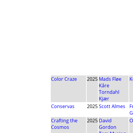
Color Craze
2025
Mads Fløe
K
Kåre
Torndahl
Kjær
Conservas
2025
Scott Almes
F
G
Crafting the
2025
David
O
Cosmos
Gordon