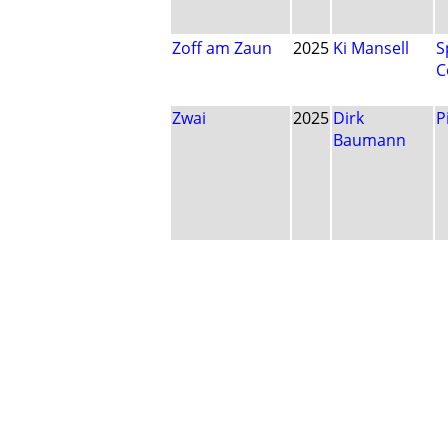
Zoff am Zaun
2025
Ki Mansell
S
C
Zwai
2025
Dirk
P
Baumann