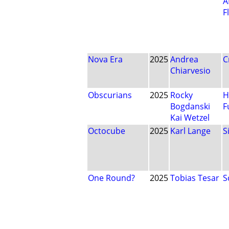
A
F
Nova Era
2025
Andrea
C
Chiarvesio
Obscurians
2025
Rocky
H
Bogdanski
F
Kai Wetzel
Octocube
2025
Karl Lange
S
One Round?
2025
Tobias Tesar
S