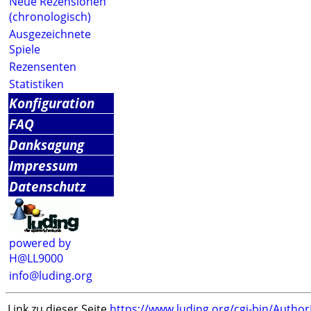
Neue Rezensionen
(chronologisch)
Ausgezeichnete
Spiele
Rezensenten
Statistiken
Konfiguration
FAQ
Danksagung
Impressum
Datenschutz
powered by
H@LL9000
info@luding.org
Link zu dieser Seite
https://www.luding.org/cgi-bin/Autho