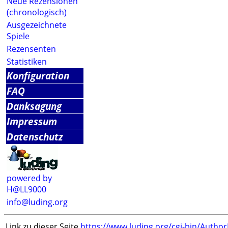
Neue Rezensionen
(chronologisch)
Ausgezeichnete
Spiele
Rezensenten
Statistiken
Konfiguration
FAQ
Danksagung
Impressum
Datenschutz
powered by
H@LL9000
info@luding.org
Link zu dieser Seite
https://www.luding.org/cgi-bin/Autho