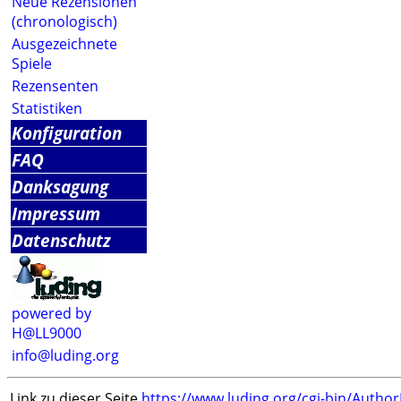
Neue Rezensionen
(chronologisch)
Ausgezeichnete
Spiele
Rezensenten
Statistiken
Konfiguration
FAQ
Danksagung
Impressum
Datenschutz
powered by
H@LL9000
info@luding.org
Link zu dieser Seite
https://www.luding.org/cgi-bin/Autho