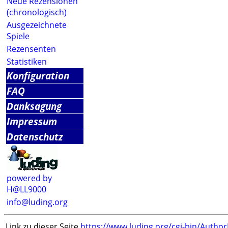
Neue Rezensionen
(chronologisch)
Ausgezeichnete
Spiele
Rezensenten
Statistiken
Konfiguration
FAQ
Danksagung
Impressum
Datenschutz
powered by
H@LL9000
info@luding.org
Link zu dieser Seite
https://www.luding.org/cgi-bin/Autho