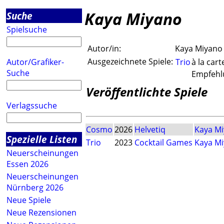
Kaya Miyano
Suche
Spielsuche
Autor/in:
Kaya Miyano
Ausgezeichnete Spiele:
Autor/Grafiker-
Trio
à la cart
Suche
Empfehlu
Veröffentlichte Spiele
Verlagssuche
Cosmo
2026
Helvetiq
Kaya M
Spezielle Listen
Trio
2023
Cocktail Games
Kaya M
Neuerscheinungen
Essen 2026
Neuerscheinungen
Nürnberg 2026
Neue Spiele
Neue Rezensionen