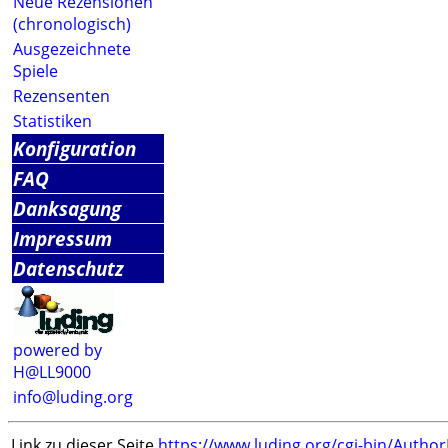
Neue Rezensionen
(chronologisch)
Ausgezeichnete
Spiele
Rezensenten
Statistiken
Konfiguration
FAQ
Danksagung
Impressum
Datenschutz
powered by
H@LL9000
info@luding.org
Link zu dieser Seite
https://www.luding.org/cgi-bin/Autho