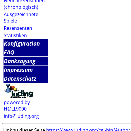
Neue Rezensionen
(chronologisch)
Ausgezeichnete
Spiele
Rezensenten
Statistiken
Konfiguration
FAQ
Danksagung
Impressum
Datenschutz
powered by
H@LL9000
info@luding.org
Link zu dieser Seite
https://www.luding.org/cgi-bin/Autho