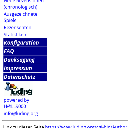
Neue Rezensionen
(chronologisch)
Ausgezeichnete
Spiele
Rezensenten
Statistiken
Konfiguration
FAQ
Danksagung
Impressum
Datenschutz
powered by
H@LL9000
info@luding.org
Link zu dieser Seite
https://www.luding.org/cgi-bin/Autho