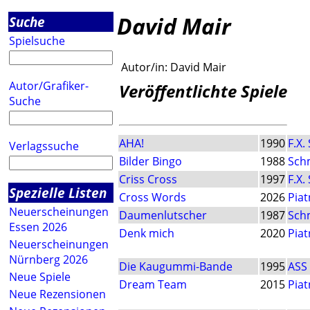
David Mair
Suche
Spielsuche
Autor/in:
David Mair
Autor/Grafiker-
Veröffentlichte Spiele
Suche
AHA!
1990
F.X.
Verlagssuche
Bilder Bingo
1988
Sch
Criss Cross
1997
F.X.
Spezielle Listen
Cross Words
2026
Piat
Neuerscheinungen
Daumenlutscher
1987
Sch
Essen 2026
Denk mich
2020
Piat
Neuerscheinungen
Nürnberg 2026
Die Kaugummi-Bande
1995
ASS
Neue Spiele
Dream Team
2015
Piat
Neue Rezensionen