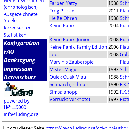
Neue Rezensionen
Farben Yatzy
1988
Sch
(chronologisch)
Frog Prince
2011
Piat
Ausgezeichnete
Heiße Ohren
1988
Sch
Spiele
Keine Panik!
2004
Piat
Rezensenten
Statistiken
Keine Panik! Junior
2008
Piat
Konfiguration
Keine Panik: Family Edition
2006
Piat
FAQ
Loopit
2008
Goli
Danksagung
Marvin's Zauberspiel
Piat
Impressum
Mister Magic
1992
Sch
Datenschutz
Quiek Quak Miau
1988
Sch
Schnarch, schnarch
1990
F.X.
Simsalahopp
1992
F.X.
Verrückt verknotet
1997
Piat
powered by
H@LL9000
info@luding.org
Link zu dieser Seite
https://www.luding.org/cgi-bin/Autho