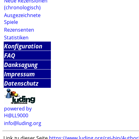
Neue Rezensionen
(chronologisch)
Ausgezeichnete
Spiele
Rezensenten
Statistiken
Konfiguration
FAQ
Danksagung
Impressum
Datenschutz
powered by
H@LL9000
info@luding.org
Link zu dieser Seite
https://www.luding.org/cgi-bin/Autho