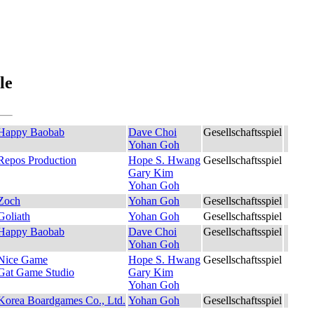
le
Happy Baobab
Dave Choi
Gesellschaftsspiel
Yohan Goh
Repos Production
Hope S. Hwang
Gesellschaftsspiel
Gary Kim
Yohan Goh
Zoch
Yohan Goh
Gesellschaftsspiel
Goliath
Yohan Goh
Gesellschaftsspiel
Happy Baobab
Dave Choi
Gesellschaftsspiel
Yohan Goh
Nice Game
Hope S. Hwang
Gesellschaftsspiel
Gat Game Studio
Gary Kim
Yohan Goh
Korea Boardgames Co., Ltd.
Yohan Goh
Gesellschaftsspiel