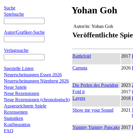
Yohan Goh
Suche
Spielsuche
Autor/in:
Yohan Goh
Autor/Grafiker-Suche
Veröffentlichte Spie
Verlagssuche
Battlefold
2017
Carnuta
2026
Spezielle Listen
Neuerscheinungen Essen 2026
Neuerscheinungen Nürnberg 2026
Die Perlen des Poseidon
2023
Neue Spiele
Fold it
2017
Neue Rezensionen
Layers
2018
Neue Rezensionen (chronologisch)
Ausgezeichnete Spiele
Show me your Sound
2021
Rezensenten
Statistiken
Konfiguration
Yummy Yummy Pancake
2017
FAQ