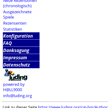
Neue Rezensionen
(chronologisch)
Ausgezeichnete
Spiele
Rezensenten
Statistiken
Konfiguration
FAQ
Danksagung
Impressum
Datenschutz
powered by
H@LL9000
info@luding.org
Link zu dieser Seite
https://www.luding.org/cgi-bin/Autho