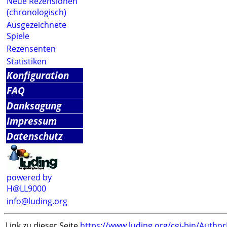
Neue Rezensionen
(chronologisch)
Ausgezeichnete
Spiele
Rezensenten
Statistiken
Konfiguration
FAQ
Danksagung
Impressum
Datenschutz
powered by
H@LL9000
info@luding.org
Link zu dieser Seite
https://www.luding.org/cgi-bin/Autho