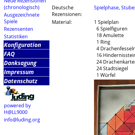
Neue Rezensionen
(chronologisch)
Deutsche
Spielphase
,
Stube
Rezensionen:
Ausgezeichnete
Spiele
Material:
1 Spielplan
6 Spielfiguren
Rezensenten
18 Amulette
Statistiken
1 Ring
Konfiguration
4 Drachenfessel
FAQ
16 Hindernisstei
24 Drachenkarte
Danksagung
24 Stadtsiegel
Impressum
1 Würfel
Datenschutz
powered by
H@LL9000
info@luding.org