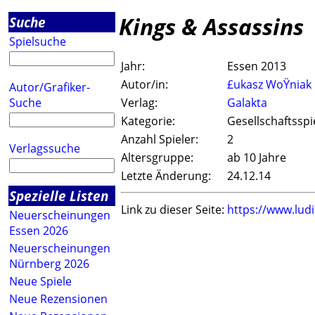
Kings & Assassins
Suche
Spielsuche
Jahr:
Essen 2013
Autor/in:
£ukasz WoŸniak
Autor/Grafiker-
Suche
Verlag:
Galakta
Kategorie:
Gesellschaftsspi
Anzahl Spieler:
2
Verlagssuche
Altersgruppe:
ab 10 Jahre
Letzte Änderung:
24.12.14
Spezielle Listen
Link zu dieser Seite:
https://www.lud
Neuerscheinungen
Essen 2026
Neuerscheinungen
Nürnberg 2026
Neue Spiele
Neue Rezensionen