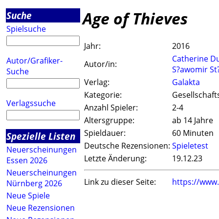
Age of Thieves
Suche
Spielsuche
Jahr:
2016
Catherine 
Autor/Grafiker-
Autor/in:
S?awomir St
Suche
Verlag:
Galakta
Kategorie:
Gesellschaft
Verlagssuche
Anzahl Spieler:
2-4
Altersgruppe:
ab 14 Jahre
Spieldauer:
60 Minuten
Spezielle Listen
Deutsche Rezensionen:
Spieletest
Neuerscheinungen
Letzte Änderung:
19.12.23
Essen 2026
Neuerscheinungen
Link zu dieser Seite:
https://www
Nürnberg 2026
Neue Spiele
Neue Rezensionen