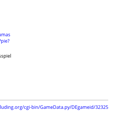
Dumas
?pie?
sspiel
.luding.org/cgi-bin/GameData.py/DEgameid/32325