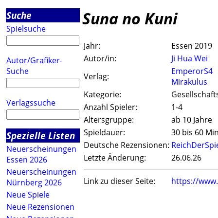
Suna no Kuni
Suche
Spielsuche
Jahr:
Essen 2019
Autor/in:
Ji Hua Wei
Autor/Grafiker-
Suche
EmperorS4
Verlag:
Mirakulus
Kategorie:
Gesellschaft
Verlagssuche
Anzahl Spieler:
1-4
Altersgruppe:
ab 10 Jahre
Spieldauer:
30 bis 60 Mi
Spezielle Listen
Deutsche Rezensionen:
ReichDerSpi
Neuerscheinungen
Letzte Änderung:
26.06.26
Essen 2026
Neuerscheinungen
Link zu dieser Seite:
https://www
Nürnberg 2026
Neue Spiele
Neue Rezensionen