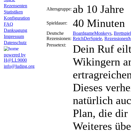
ab 10 Jahre
Rezensenten
Altersgruppe:
Statistiken
Konfiguration
40 Minuten
Spieldauer:
FAQ
Danksagung
Deutsche
BoardgameMonkeys
,
Brettspie
Impressum
Rezensionen:
ReichDerSpiele
,
RezensionenM
Datenschutz
Pressetext:
Dein Ruf eil
powered by
Wikingern am
H@LL9000
info@luding.org
ertragreichen
Dieses verhe
natürlich au
Plan, die di
Weiteres übe