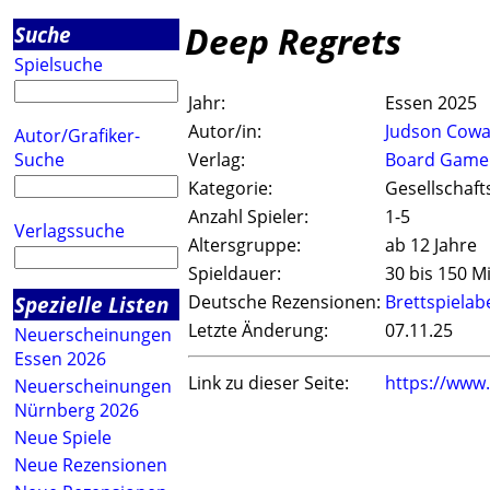
Deep Regrets
Suche
Spielsuche
Jahr:
Essen 2025
Autor/in:
Judson Cow
Autor/Grafiker-
Suche
Verlag:
Board Game 
Kategorie:
Gesellschaft
Anzahl Spieler:
1-5
Verlagssuche
Altersgruppe:
ab 12 Jahre
Spieldauer:
30 bis 150 M
Spezielle Listen
Deutsche Rezensionen:
Brettspiela
Letzte Änderung:
07.11.25
Neuerscheinungen
Essen 2026
Link zu dieser Seite:
https://www
Neuerscheinungen
Nürnberg 2026
Neue Spiele
Neue Rezensionen