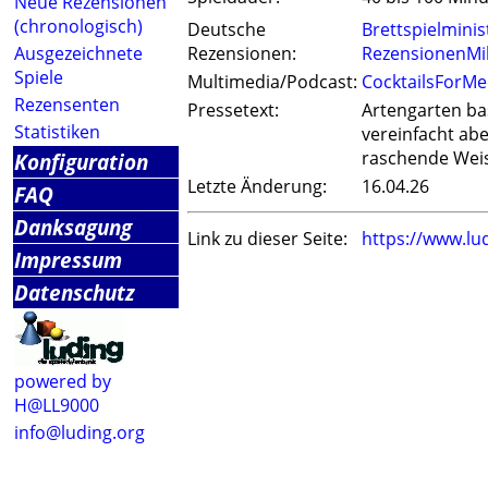
Neue Rezensionen
(chronologisch)
Deutsche
Brettspielmini
Ausgezeichnete
Rezensionen:
RezensionenMil
Spiele
Multimedia/Podcast:
CocktailsForMe
Rezensenten
Pressetext:
Artengarten bas
Statistiken
vereinfacht ab
raschende Wei
Konfiguration
Letzte Änderung:
16.04.26
FAQ
Danksagung
Link zu dieser Seite:
https://www.lu
Impressum
Datenschutz
powered by
H@LL9000
info@luding.org