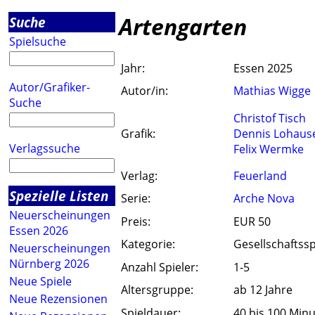
Artengarten
Suche
Spielsuche
Jahr:
Essen 2025
Autor/Grafiker-
Autor/in:
Mathias Wigge
Suche
Christof Tisch
Grafik:
Dennis Lohaus
Verlagssuche
Felix Wermke
Verlag:
Feuerland
Spezielle Listen
Serie:
Arche Nova
Neuerscheinungen
Preis:
EUR 50
Essen 2026
Kategorie:
Gesellschaftssp
Neuerscheinungen
Nürnberg 2026
Anzahl Spieler:
1-5
Neue Spiele
Altersgruppe:
ab 12 Jahre
Neue Rezensionen
Spieldauer:
40 bis 100 Min