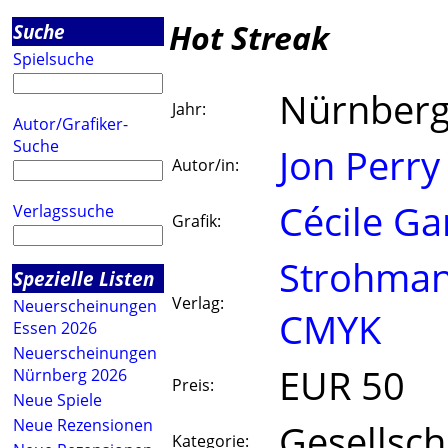
Hot Streak
Suche
Spielsuche
Nürnberg
Jahr:
Autor/Grafiker-
Suche
Jon Perry
Autor/in:
Cécile Ga
Verlagssuche
Grafik:
Strohma
Spezielle Listen
Verlag:
Neuerscheinungen
CMYK
Essen 2026
Neuerscheinungen
EUR 50
Nürnberg 2026
Preis:
Neue Spiele
Neue Rezensionen
Gesellsch
Kategorie: