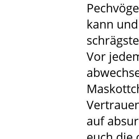
Pechvögel
kann und 
schrägste
Vor jede
abwechse
Maskottch
Vertrauen
auf absu
euch die 