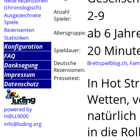
Neue Rezensionen
(chronologisch)
2-9
Anzahl
Ausgezeichnete
Spieler:
Spiele
ab 6 Jahr
Rezensenten
Altersgruppe:
Statistiken
Konfiguration
20 Minut
Spieldauer:
FAQ
Deutsche
Brettspielblog.ch
,
Fami
Danksagung
Rezensionen:
Impressum
Pressetext:
In Hot St
Datenschutz
Wetten, 
powered by
natürlich
H@LL9000
info@luding.org
in die Ro