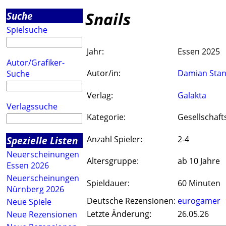
Snails
Suche
Spielsuche
Jahr:
Essen 2025
Autor/Grafiker-
Autor/in:
Damian Stan
Suche
Verlag:
Galakta
Verlagssuche
Kategorie:
Gesellschaft
Spezielle Listen
Anzahl Spieler:
2-4
Neuerscheinungen
Altersgruppe:
ab 10 Jahre
Essen 2026
Neuerscheinungen
Spieldauer:
60 Minuten
Nürnberg 2026
Deutsche Rezensionen:
eurogamer
Neue Spiele
Letzte Änderung:
26.05.26
Neue Rezensionen