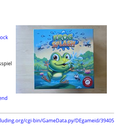
tock
sspiel
bend
.luding.org/cgi-bin/GameData.py/DEgameid/39405