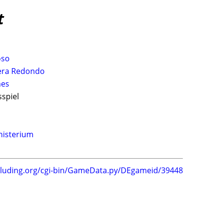
t
oso
era Redondo
mes
sspiel
nisterium
.luding.org/cgi-bin/GameData.py/DEgameid/39448