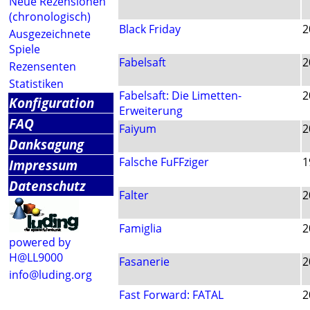
Neue Rezensionen
(chronologisch)
Black Friday
2
Ausgezeichnete
Spiele
Fabelsaft
2
Rezensenten
Statistiken
Fabelsaft: Die Limetten-
2
Konfiguration
Erweiterung
FAQ
Faiyum
2
Danksagung
Falsche FuFFziger
1
Impressum
Datenschutz
Falter
2
Famiglia
2
powered by
H@LL9000
Fasanerie
2
info@luding.org
Fast Forward: FATAL
2