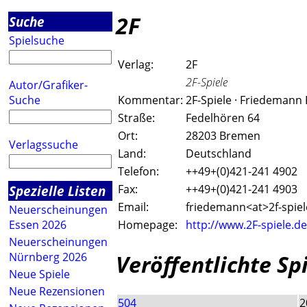
2F
Suche
Spielsuche
Verlag:
2F
2F-Spiele
Autor/Grafiker-
Suche
Kommentar:
2F-Spiele · Friedemann 
Straße:
Fedelhören 64
Ort:
28203 Bremen
Verlagssuche
Land:
Deutschland
Telefon:
++49+(0)421-241 4902
Spezielle Listen
Fax:
++49+(0)421-241 4903
Email:
friedemann<a
t>2f-spie
Neuerscheinungen
Essen 2026
Homepage:
http://www.2F-spiele.de
Neuerscheinungen
Veröffentlichte Sp
Nürnberg 2026
Neue Spiele
Neue Rezensionen
504
2