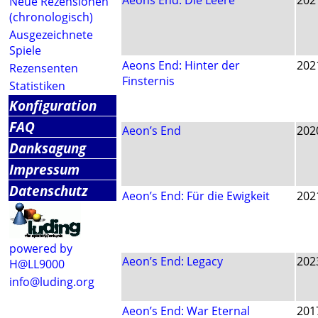
Aeons End: Die Leere
202
Neue Rezensionen
(chronologisch)
Ausgezeichnete
Spiele
Aeons End: Hinter der
202
Rezensenten
Finsternis
Statistiken
Konfiguration
FAQ
Aeon’s End
202
Danksagung
Impressum
Datenschutz
Aeon’s End: Für die Ewigkeit
202
powered by
Aeon’s End: Legacy
202
H@LL9000
info@luding.org
Aeon’s End: War Eternal
201