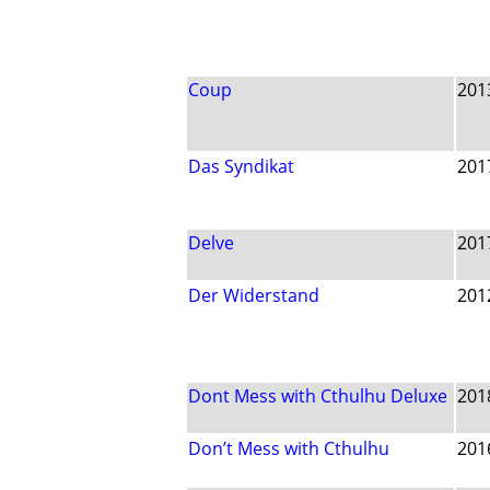
Coup
201
Das Syndikat
201
Delve
201
Der Widerstand
201
Dont Mess with Cthulhu Deluxe
201
Don’t Mess with Cthulhu
201