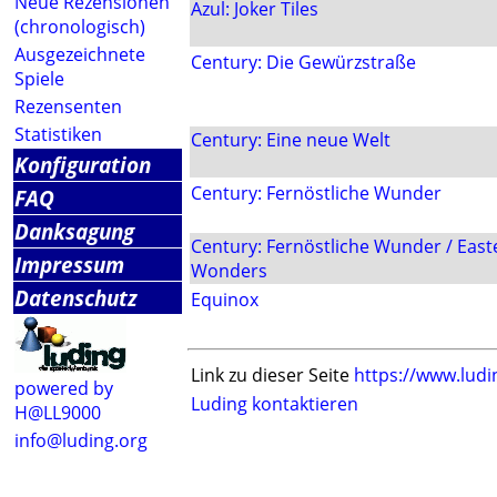
Neue Rezensionen
Azul: Joker Tiles
(chronologisch)
Ausgezeichnete
Century: Die Gewürzstraße
Spiele
Rezensenten
Statistiken
Century: Eine neue Welt
Konfiguration
Century: Fernöstliche Wunder
FAQ
Danksagung
Century: Fernöstliche Wunder / East
Impressum
Wonders
Datenschutz
Equinox
Link zu dieser Seite
https://www.ludi
powered by
Luding kontaktieren
H@LL9000
info@luding.org