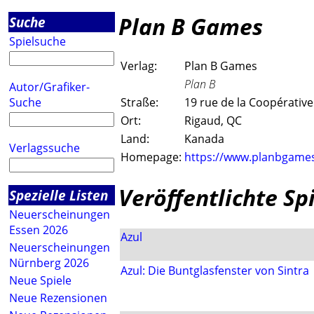
Plan B Games
Suche
Spielsuche
Verlag:
Plan B Games
Plan B
Autor/Grafiker-
Suche
Straße:
19 rue de la Coopérative
Ort:
Rigaud, QC
Land:
Kanada
Verlagssuche
Homepage:
https://www.planbgame
Veröffentlichte Sp
Spezielle Listen
Neuerscheinungen
Essen 2026
Azul
Neuerscheinungen
Nürnberg 2026
Azul: Die Buntglasfenster von Sintra
Neue Spiele
Neue Rezensionen