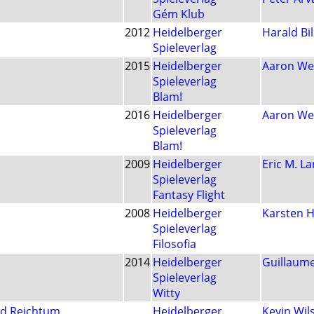
Gém Klub
2012
Heidelberger
Harald Bil
Spieleverlag
2015
Heidelberger
Aaron We
Spieleverlag
Blam!
2016
Heidelberger
Aaron We
Spieleverlag
Blam!
2009
Heidelberger
Eric M. L
Spieleverlag
Fantasy Flight
2008
Heidelberger
Karsten H
Spieleverlag
Filosofia
2014
Heidelberger
Guillaum
Spieleverlag
Witty
und Reichtum
Heidelberger
Kevin Wil