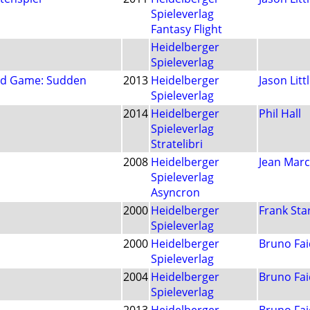
Spieleverlag
Fantasy Flight
Heidelberger
Spieleverlag
rd Game: Sudden
2013
Heidelberger
Jason Litt
Spieleverlag
2014
Heidelberger
Phil Hall
Spieleverlag
Stratelibri
2008
Heidelberger
Jean Marc
Spieleverlag
Asyncron
2000
Heidelberger
Frank Sta
Spieleverlag
2000
Heidelberger
Bruno Fai
Spieleverlag
2004
Heidelberger
Bruno Fai
Spieleverlag