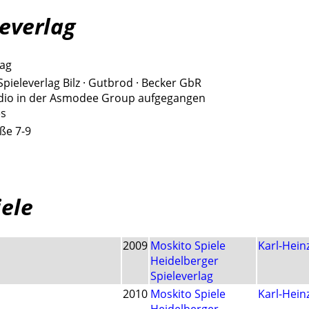
leverlag
lag
Spieleverlag Bilz · Gutbrod · Becker GbR
udio in der Asmodee Group aufgegangen
es
ße 7-9
iele
2009
Moskito Spiele
Karl-Hein
Heidelberger
Spieleverlag
2010
Moskito Spiele
Karl-Hein