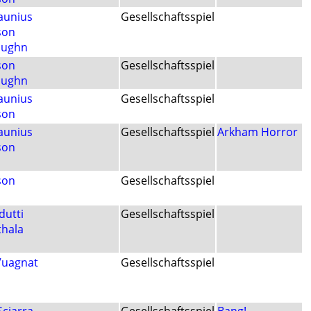
aunius
Gesellschaftsspiel
son
aughn
son
Gesellschaftsspiel
aughn
aunius
Gesellschaftsspiel
son
aunius
Gesellschaftsspiel
Arkham Horror
son
son
Gesellschaftsspiel
dutti
Gesellschaftsspiel
thala
Vuagnat
Gesellschaftsspiel