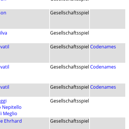
son
Gesellschaftsspiel
ilva
Gesellschaftsspiel
vatil
Gesellschaftsspiel
Codenames
vatil
Gesellschaftsspiel
Codenames
vatil
Gesellschaftsspiel
Codenames
ggi
Gesellschaftsspiel
 Nepitello
i Meglio
e Ehrhard
Gesellschaftsspiel