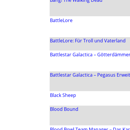
Bang! The Walking Dead
BattleLore
BattleLore: Für Troll und Vaterland
Battlestar Galactica – Götterdämme
Battlestar Galactica – Pegasus Erwei
Black Sheep
Blood Bound
Blood Bowl Team Manager – Das Kar