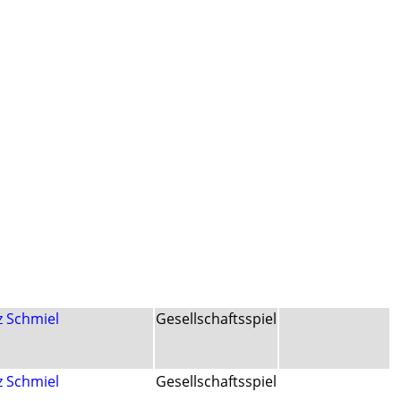
z Schmiel
Gesellschaftsspiel
z Schmiel
Gesellschaftsspiel