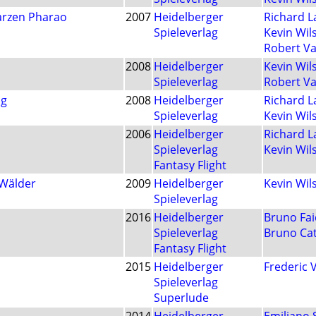
arzen Pharao
2007
Heidelberger
Richard L
Spieleverlag
Kevin Wil
Robert V
2008
Heidelberger
Kevin Wil
Spieleverlag
Robert V
ng
2008
Heidelberger
Richard L
Spieleverlag
Kevin Wil
2006
Heidelberger
Richard L
Spieleverlag
Kevin Wil
Fantasy Flight
 Wälder
2009
Heidelberger
Kevin Wil
Spieleverlag
2016
Heidelberger
Bruno Fai
Spieleverlag
Bruno Ca
Fantasy Flight
2015
Heidelberger
Frederic 
Spieleverlag
Superlude