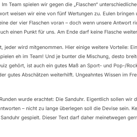
: Im Team spielen wir gegen die „Flaschen“ unterschiedliche
twort weisen wir eine von fünf Wertungen zu. Eulen bringen
ne der vier Flaschen voran – doch wenn unsere Antwort rich
auch einen Punkt für uns. Am Ende darf keine Flasche weiter
ärt, jeder wird mitgenommen. Hier einige weitere Vorteile: 
spielen eh im Team! Und je bunter die Mischung, desto breit
 Quiz gehört, ist auch ein gutes Maß an Sport- und Pop-/Ro
der gutes Abschätzen weiterhilft. Ungeahntes Wissen im F
 Runden wurde erachtet: Die Sanduhr. Eigentlich sollen wir 
tworten – nicht zu lange überlegen soll die Devise sein. Ke
 Sanduhr gespielt. Dieser Text darf daher meinetwegen gerne