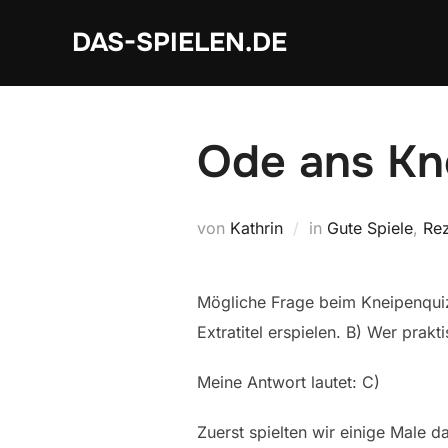
Zum
DAS-SPIELEN.DE
Inhalt
springen
Ode ans Kn
von
Kathrin
in
Gute Spiele
,
Re
Mögliche Frage beim Kneipenquiz
Extratitel erspielen. B) Wer pra
Meine Antwort lautet: C)
Zuerst spielten wir einige Male 