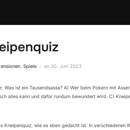
eipenquiz
Veröffentlicht
zensionen
,
Spiele
an
20. Juni 2023
am
: Was ist ein Tausendsassa? A) Wer beim Pokern mit Assen 
ktisch alles kann und dafür rundum bewundert wird. C) Kneip
das Kneipenquiz, wie es eben gedacht ist. In verschiedenen 