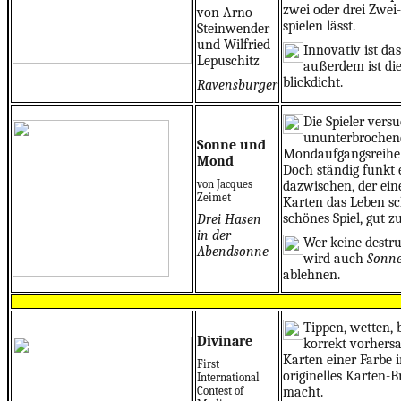
zwei oder drei Zwe
von Arno
spielen lässt.
Steinwender
und Wilfried
Innovativ ist das
Lepuschitz
außerdem ist di
blickdicht.
Ravensburger
Die Spieler vers
ununterbrochen
Sonne und
Mondaufgangsreihe 
Mond
Doch ständig funkt 
von Jacques
dazwischen, der ei
Zeimet
Karten das Leben s
schönes Spiel, gut zu 
Drei Hasen
in der
Wer keine destru
Abendsonne
wird auch
Sonn
ablehnen.
Tippen, wetten, 
Divinare
korrekt vorhersa
Karten einer Farbe i
First
originelles Karten-B
International
Contest of
macht.