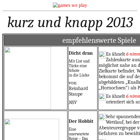
kurz und knapp 2013
empfehlenswerte Spiele
Dicht dran
Es ähnelt
6 nim
Zahlenkarte ausz
Mit List und
möglichst nahe an de
Tücke eine
Schote
Zielkarte befindet. W
in die Lücke
bekommt die auf der
abgebildeten „Knall
von
„Hornochsen“) als P
Reinhard
Staupe
Es ähnelt
6 nim
orientiert sich 
NSV
Sehr spannender
Der Hobbit
Wettlauf, bei de
Abenteurergruppe v
Eine
Gefahren zu bewälti
unerwartete
Reise – Das