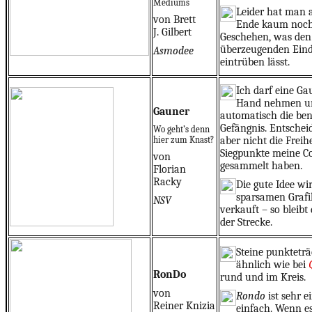
Mediums
Leider hat man 
von Brett
Ende kaum noch 
J. Gilbert
Geschehen, was den
überzeugenden Ein
Asmodee
eintrüben lässt.
Ich darf eine Ga
Hand nehmen un
Gauner
automatisch die be
Gefängnis. Entschei
Wo geht’s denn
hier zum Knast?
aber nicht die Freih
Siegpunkte meine C
von
gesammelt haben.
Florian
Racky
Die gute Idee wi
sparsamen Grafik
NSV
verkauft – so bleib
der Strecke.
Steine punkteträ
ähnlich wie bei
RonDo
rund und im Kreis.
von
Rondo
ist sehr 
Reiner Knizia
einfach. Wenn es