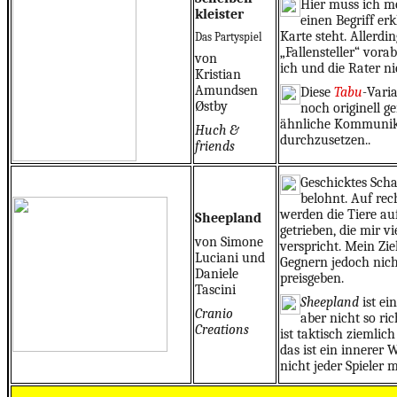
Hier muss ich m
kleister
einen Begriff erk
Karte steht. Allerdi
Das Partyspiel
„Fallensteller“ vorab
von
ich und die Rater n
Kristian
Amundsen
Diese
Tabu
-
Varia
Østby
noch originell g
ähnliche Kommunika
Huch &
durchzusetzen..
friends
Geschicktes Sch
belohnt. Auf rech
werden die Tiere au
Sheepland
getrieben, die mir v
von Simone
verspricht. Mein Ziel
Luciani und
Gegnern jedoch nich
Daniele
preisgeben.
Tascini
Sheepland
ist ein
Cranio
aber nicht so ric
Creations
ist taktisch ziemlic
das ist ein innerer 
nicht jeder Spieler 