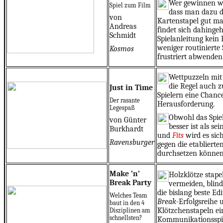
Wer gewinnen wi
Spiel zum Film
dass man dazu 
von
Kartenstapel gut m
Andreas
findet sich dahinge
Schmidt
Spielanleitung kein 
weniger routinierte 
Kosmos
frustriert abwenden
Wettpuzzeln mi
die Regel auch 
Just in Time
Spielern eine Chance
Der rasante
Herausforderung.
Legespaß
Obwohl das Spiel
von Günter
besser ist als se
Burkhardt
und
Fits
wird es sic
Ravensburger
gegen die etablierte
durchsetzen können
Make ’n’
Holzklötze stape
Break Party
vermeiden, blin
die bislang beste Ed
Welches Team
Break-
Erfolgsreihe
baut in den 4
Klötzchenstapeln ei
Disziplinen am
schnellsten?
Kommunikationsspiel