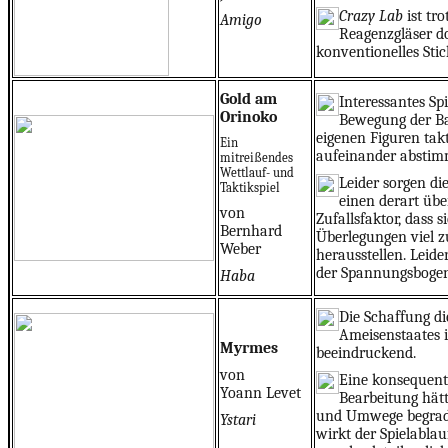
Crazy Lab
ist tro
Amigo
Reagenzgläser d
konventionelles Stic
Gold am
Interessantes Sp
Orinoko
Bewegung der 
eigenen Figuren takt
Ein
aufeinander abstim
mitreißendes
Wettlauf- und
Leider sorgen di
Taktikspiel
einen derart üb
von
Zufallsfaktor, dass s
Bernhard
Überlegungen viel z
Weber
herausstellen. Leide
der Spannungsbogen 
Haba
Die Schaffung di
Ameisenstaates i
Myrmes
beeindruckend.
von
Eine konsequente
Yoann Levet
Bearbeitung hät
und Umwege begradi
Ystari
wirkt der Spielablau