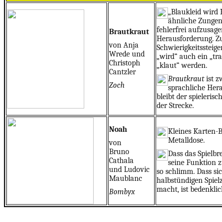
„Blaukleid wird 
ähnliche Zungen
fehlerfrei aufzusagen
Brautkraut
Herausforderung. Z
von Anja
Schwierigkeitssteig
Wrede und
„wird“ auch ein „tra
Christoph
„klaut“ werden.
Cantzler
Brautkraut
ist z
Zoch
sprachliche Her
bleibt der spieleris
der Strecke.
Noah
Kleines Karten-Br
Metalldose.
von
Bruno
Dass das Spielbre
Cathala
seine Funktion zu
und Ludovic
so schlimm. Dass si
Maublanc
halbstündigen Spielz
macht, ist bedenklic
Bombyx