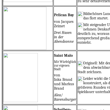
zu sehr detailverlieb
Bildschönes Land
Pelican Bay
das flott startet.
von Jacques
Mit steigender U
Zeimet
nehmen Denkarb
Drei Hasen
deutlich zu, woraus 
in der
entsprechend großar
Abendsonne
entsteht.
Saint Malo
Mit Würfelglück
Originell: Mit de
zur eigenen
dem abwischbare
Stadt
Stadt zeichnen.
von
Leider wirkt die
Inka Brand
konstruiert, als d
und Markus
größeren Runden vi
Brand
Spieldauer unterhal
Alea
/
Ravensburger
Scheiben-