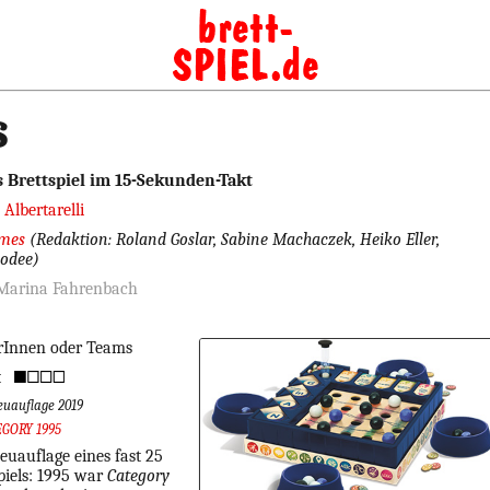
s
s Brettspiel im 15-Sekunden-Takt
 Albertarelli
ames
(Redaktion: Roland Goslar, Sabine Machaczek, Heiko Eller,
modee)
: Marina Fahrenbach
lerInnen oder Teams
t
euauflage 2019
EGORY 1995
Neuauflage eines fast 25
piels: 1995 war
Category