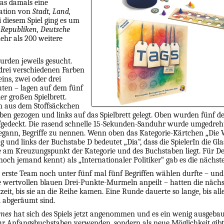
das damals eine
tation von
Stadt, Land,
 diesem Spiel ging es um
 Republiken, Deutsche
hr als 200 weitere
urden jeweils gesucht.
rei verschiedenen Farben
eins, zwei oder drei
ten – lagen auf dem fünf
er großen Spielbrett.
 aus dem Stoffsäckchen
ben gezogen und links auf das Spielbrett gelegt. Oben wurden fünf d
gedeckt. Die rasend schnelle 15-Sekunden-Sanduhr wurde umgedreh
egann, Begriffe zu nennen. Wenn oben das Kategorie-Kärtchen „Die 
ag und links der Buchstabe D bedeutet „Dia“, dass die SpielerIn die Gl
 am Kreuzungspunkt der Kategorie und des Buchstaben liegt. Für De
och jemand kennt) als „Internationaler Politiker“ gab es die nächs
erste Team noch unter fünf mal fünf Begriffen wählen durfte – und
e wertvollen blauen Drei-Punkte-Murmeln anpeilt – hatten die näch
eit, bis sie an die Reihe kamen. Eine Runde dauerte so lange, bis a
d abgeräumt sind.
ames
hat sich des Spiels jetzt angenommen und es ein wenig ausgeba
r Anfangsbuchstaben verwenden, sondern als neue Möglichkeit gibt