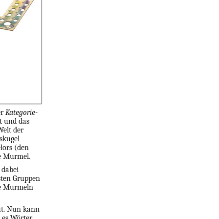
er
Kategorie
-
t und das
Welt der
askugel
lors (den
te Murmel.
 dabei
sten Gruppen
lle Murmeln
ut. Nun kann
 es Wörter