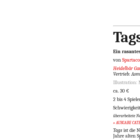
Tag
Ein rasante
von
Spartaco
Heidelbär G
Vertrieb: As
Illustration
ca. 30 €
2 bis 4 Spie
Schwierigkei
überarbeitete N
» AUSGABE CAT
Tags
ist die 
Jahre alten S