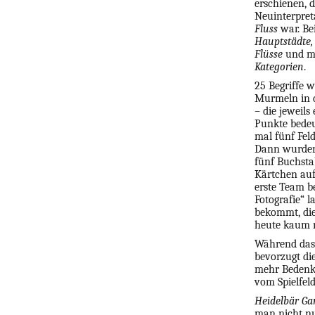
erschienen, 
Neuinterpre
Fluss
war. Bei
Hauptstädte,
Flüsse
und me
Kategorien
.
25 Begriffe w
Murmeln in d
– die jeweils 
Punkte bedeu
mal fünf Feld
Dann wurden
fünf Buchsta
Kärtchen auf
erste Team b
Fotografie“ l
bekommt, die
heute kaum n
Während das 
bevorzugt di
mehr Bedenkz
vom Spielfel
Heidelbär G
man nicht nu