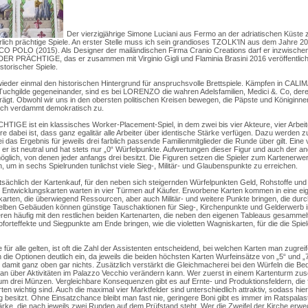
Der vierzigjährige Simone Luciani aus Fermo an der adriatischen Küste 
hrlich prächtige Spiele. An erster Stelle muss ich sein grandioses TZOLK’IN aus dem Jahre 20
CO POLO (2015). Als Designer der mailändischen Firma Cranio Creations darf er inzwischen
 PRÄCHTIGE, das er zusammen mit Virginio Gigli und Flaminia Brasini 2016 veröffentlicht h
storischer Spiele.
 wieder einmal den historischen Hintergrund für anspruchsvolle Brettspiele. Kämpfen in CALI
Tuchgilde gegeneinander, sind es bei LORENZO die wahren Adelsfamilien, Medici &. Co, de
ägt. Obwohl wir uns in den obersten politischen Kreisen bewegen, die Päpste und Königinne
sch verdammt demokratisch zu.
E ist ein klassisches Worker-Placement-Spiel, in dem zwei bis vier Akteure, vier Arbeit
e dabei ist, dass ganz egalitär alle Arbeiter über identische Stärke verfügen. Dazu werden 
 das Ergebnis für jeweils drei farblich passende Familienmitglieder die Runde über gilt. Eine v
 er ist neutral und hat stets nur „0“ Würfelpunkte. Aufwertungen dieser Figur und auch der an
 möglich, von denen jeder anfangs drei besitzt. Die Figuren setzen die Spieler zum Kartenerw
 um in sechs Spielrunden tunlichst viele Sieg-, Militär- und Glaubenspunkte zu erreichen.
tsächlich der Kartenkauf, für den neben sich steigernden Würfelpunkten Geld, Rohstoffe und M
 Entwicklungskarten warten in vier Türmen auf Käufer. Erworbene Karten kommen in eine eig
arten, die überwiegend Ressourcen, aber auch Militär- und weitere Punkte bringen, die dur
 gelben Gebäuden können günstige Tauschaktionen für Sieg-, Kirchenpunkte und Gelderwerb 
eren häufig mit den restlichen beiden Kartenarten, die neben den eigenen Tableaus gesammel
forteffekte und Siegpunkte am Ende bringen, wie die violetten Wagniskarten, für die die Spiel
für alle gelten, ist oft die Zahl der Assistenten entscheidend, bei welchen Karten man zugrei
die Optionen deutlich ein, da jeweils die beiden höchsten Karten Wurfeinsätze von „5“ und 
t damit ganz oben gar nichts. Zusätzlich verstärkt die Gleichmacherei bei den Würfeln die B
man über Aktivitäten im Palazzo Vecchio verändern kann. Wer zuerst in einem Kartenturm zusch
m drei Münzen. Vergleichbare Konsequenzen gibt es auf Ernte- und Produktionsfeldern, die f
en wichtig sind. Auch die maximal vier Marktfelder sind unterschiedlich attraktiv, sodass hier
 besitzt. Ohne Einsatzchance bleibt man fast nie, geringere Boni gibt es immer im Ratspalast
ärke, die nach jeweils zwei Runden auf dem Prüfstand steht. Wer die Zweifel der Kirche erwec