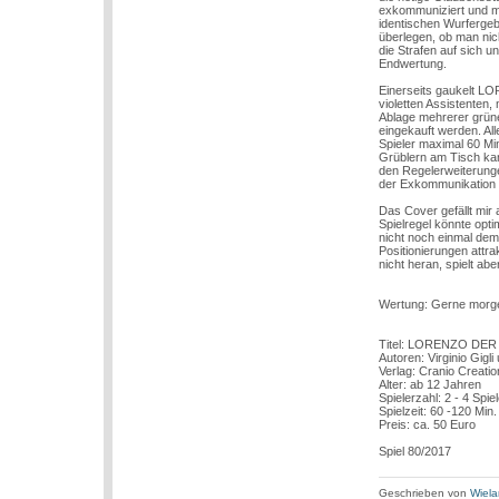
exkommuniziert und mi
identischen Wurfergeb
überlegen, ob man nic
die Strafen auf sich 
Endwertung.
Einerseits gaukelt LO
violetten Assistenten,
Ablage mehrerer grüne
eingekauft werden. All
Spieler maximal 60 Mi
Grüblern am Tisch ka
den Regelerweiterunge
der Exkommunikation 
Das Cover gefällt mir
Spielregel könnte opt
nicht noch einmal de
Positionierungen attra
nicht heran, spielt a
Wertung: Gerne morg
Titel: LORENZO DE
Autoren: Virginio Gigl
Verlag: Cranio Creat
Alter: ab 12 Jahren
Spielerzahl: 2 - 4 Spie
Spielzeit: 60 -120 Min.
Preis: ca. 50 Euro
Spiel 80/2017
Geschrieben von
Wiela