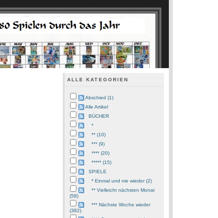
ALLE KATEGORIEN
Abschied (1)
Alle Artikel
BÜCHER
*
** (10)
*** (9)
**** (20)
***** (15)
SPIELE
* Einmal und nie wieder (2)
** Vielleicht nächsten Monat
(58)
*** Nächste Woche wieder
(382)