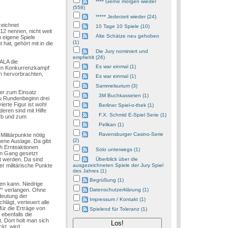
**** Gerne morgen wieder
(558)
***** Jederzeit wieder (24)
zeichnet
10 Tage 10 Spiele (10)
12 nennen, nicht weit
Alte Schätze neu gehoben
 eigene Spiele
(1)
at, gehört mit in die
Die Jury nominiert und
empfiehlt (26)
MALA die
Es war einmal (1)
ren Konkurrenzkampf
n hervorbrachten,
Es war einmal (1)
Sammelsurium (3)
er zum Einsatz
3M Buchkasseten (1)
zu Rundenbeginn drei
ierte Figur ist wohl
Berliner Spiel-o-thek (1)
deren sind mit Hilfe
F.X. Schmid E-Spiel Serie (1)
erb und zum
Pelikan (1)
Ravensburger Casino-Serie
ilitärpunkte nötig
(2)
ene Auslage. Da gibt
ch Ernteaktionen
Solo unterwegs (1)
in Gang gesetzt
t werden. Da sind
Überblick über die
er militärische Punkte
ausgezeichneten Spiele der Jury Spiel
des Jahres (1)
Begrüßung (1)
fen kann. Niedrige
„7“ verlangen. Ohne
Datenschutzerklärung (1)
edeutung der
Impressum / Kontakt (1)
lägt, verteuert alle
ür die Erträge von
Spielend für Toleranz (1)
 ebenfalls die
. Dort holt man sich
kt, wird