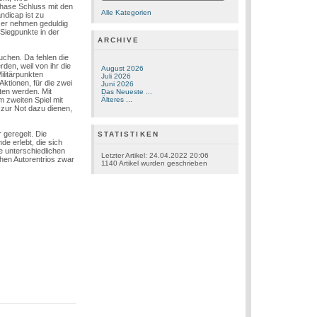
Phase Schluss mit den
Alle Kategorien
ndicap ist zu
tzer nehmen geduldig
Siegpunkte in der
ARCHIVE
uchen. Da fehlen die
den, weil von ihr die
August 2026
ilitärpunkten
Juli 2026
Aktionen, für die zwei
Juni 2026
ten werden. Mit
Das Neueste ...
 zweiten Spiel mit
Älteres ...
 zur Not dazu dienen,
 geregelt. Die
STATISTIKEN
e erlebt, die sich
 unterschiedlichen
Letzter Artikel:
24.04.2022 20:06
chen Autorentrios zwar
1140
Artikel wurden geschrieben