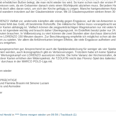
t erheblichen Bußen belegt, die man nicht wieder los wird. So kann schon nach der ersten 
nissen sein, da ein Gebannter danach stets einen Würfelpunkt abziehen muss. Bei jedem Ha
ht doch alles daran setzt, um sich der Kirche gefügig zu zeigen. Manche hartgesottenen Ke
und wandern trotzdem auf der Glaubensleiste voran. Mit 15 Glaubenspunkten winken ihnen 30 
RENZO Vielfalt vor, anderseits kämpfen alle ständig gegen Engpässe, auf die sie Antworten s
 meist fehlt das Geld, oft bestimmte Rohstoffe. Die militärische Stärke muss vorangebracht wer
r Karten abhängig ist. Vielfach können die siegpunktträchtigen Wagniskarten nur mit vielen M
es ist irgendwie wichtig und braucht daher Überlegungszeit. Im Endeffekt besitzt jeder nur 24 
nuten brauchen. In Vollbesetzung zu viert können die zwei Stunden aber durchaus überschrit
nn LORENZO 150 Minuten dauern. Zur Beschleunigung empfehle ich möglichst schon ab dem
n zu spielen. Vor allem die Anführerkarten bringen Effekte, die viele Engpässe aufheben und
zu entgehen.
 ausgesprochen gut. Ansprechend ist auch die Spielplanabdeckung für weniger als vier Spieler
imiert werden, auch ikonographisch gibt es Verbesserungen. Trotzdem habe ich keine Spielrund
m Wertungskampf von LORENZO aussetzen möchte. Die hohe Varianz der Kirchenstrafen, die
ktiver Karten erhöhen den Widerspielreiz. An TZOLK’IN reicht das Florenz-Spiel des italienis
ber durchaus in der MARCO POLO-Liga mit.
en wieder
R PRÄCHTIGE
i und Flaminia Brasini mit Simone Luciani
ions und Asmodee
ler
nd Herold
in
**** Gerne morgen wieder
um
09:59
|
Trackback (1)