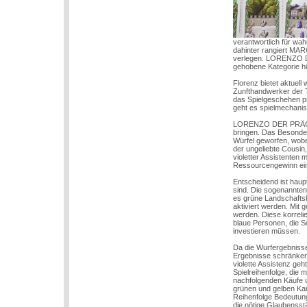
verantwortlich für wa
dahinter rangiert MAR
verlegen. LORENZO DER
gehobene Kategorie hi
Florenz bietet aktuell
Zunfthandwerker der 
das Spielgeschehen pr
geht es spielmechani
LORENZO DER PRÄCHTIG
bringen. Das Besonder
Würfel geworfen, wobei
der ungeliebte Cousin,
violetter Assistenten
Ressourcengewinn ein,
Entscheidend ist haup
sind. Die sogenannten
es grüne Landschaftsk
aktiviert werden. Mit
werden. Diese korreli
blaue Personen, die So
investieren müssen.
Da die Wurfergebnisse 
Ergebnisse schränken 
violette Assistenz geh
Spielreihenfolge, die 
nachfolgenden Käufe u
grünen und gelben Kart
Reihenfolge Bedeutung
die nötige Glaubensst