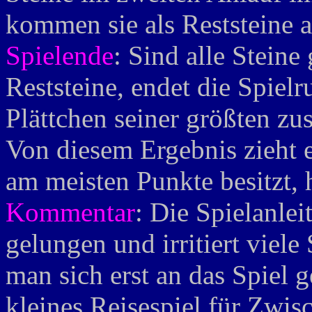
kommen sie als Reststeine 
Spielende
: Sind alle Steine
Reststeine, endet die Spielr
Plättchen seiner größten z
Von diesem Ergebnis zieht e
am meisten Punkte besitzt, 
Kommentar
: Die Spielanleit
gelungen und irritiert viele 
man sich erst an das Spiel 
kleines Reisespiel für Zwis