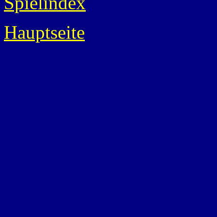
Spielindex
Hauptseite