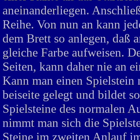
aneinanderliegen. Anschließ
Reihe. Von nun an kann jede
dem Brett so anlegen, daß a
gleiche Farbe aufweisen. De
Seiten, kann daher nie an ei
Kann man einen Spielstein n
beiseite gelegt und bildet s
Spielsteine des normalen A
nimmt man sich die Spielste
Steine im zweiten Anlauf i