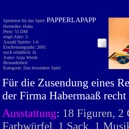
PAPPERLAPAPP
Spieletest für das Spiel:
Hersteller: Haba
Preis: 55 DM
empf.Alter: 3-
Anzahl Spieler: 1-6
Erscheinungsjahr: 2001
noch erhältlich: Ja
Autor: Anja Wrede
Besonderheit:
Kategorie: Das besondere Spiel
Für die Zusendung eines R
der Firma Habermaaß recht 
Ausstattung
: 18 Figuren, 2
Farbwürfel, 1 Sack, 1 Mus