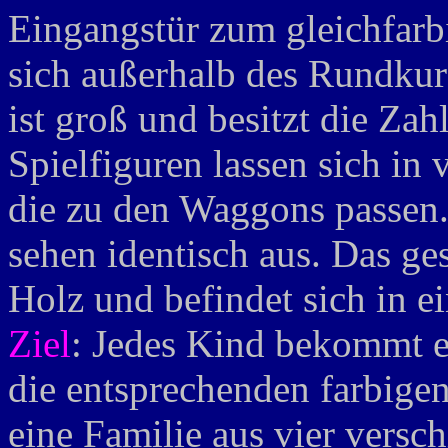
Eingangstür zum gleichfar
sich außerhalb des Rundkur
ist groß und besitzt die Zah
Spielfiguren lassen sich in 
die zu den Waggons passen.
sehen identisch aus. Das ge
Holz und befindet sich in e
Ziel
: Jedes Kind bekommt e
die entsprechenden farbigen 
eine Familie aus vier versc