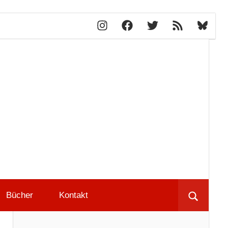
Instagram
Facebook
X
RSS-
Bluesky
Feed
lblog.ch
Bücher
Kontakt