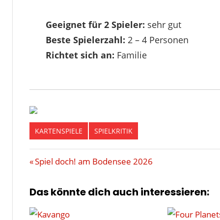
Geeignet für 2 Spieler:
sehr gut
Beste Spielerzahl:
2 – 4 Personen
Richtet sich an:
Familie
KARTENSPIELE
SPIELKRITIK
DRUIDEN
Beitragsnavigation
Vorheriger
Spiel doch! am Bodensee 2026
KARTENSAMMELSPIEL
Beitrag:
REPOS
Das könnte dich auch interessieren:
RUNENSTEINE