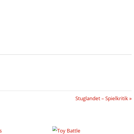
Nächster
Stuglandet – Spielkritik
Beitrag: