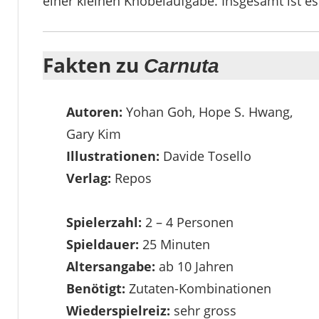
einer kleinen Knobelaufgabe. Insgesamt ist es 
Fakten zu
Carnuta
Autoren:
Yohan Goh, Hope S. Hwang,
Gary Kim
Illustrationen:
Davide Tosello
Verlag:
Repos
Spielerzahl:
2 – 4 Personen
Spieldauer:
25 Minuten
Altersangabe:
ab 10 Jahren
Benötigt:
Zutaten-Kombinationen
Wiederspielreiz:
sehr gross