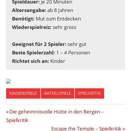
Spieldauer:
je 20 Minuten
Altersangabe:
ab 8 Jahren
Benötigt:
Mut zum Entdecken
Wiederspielreiz:
sehr gross
Geeignet für 2 Spieler:
sehr gut
Beste Spielerzahl:
1 – 4 Personen
Richtet sich an:
Kinder
KINDERSPIELE
RÄTSELSPIELE
SPIELKRITIK
ESCAPE
Beitragsnavigation
Vorheriger
Die geheimnisvolle Hütte in den Bergen –
HAUS
Beitrag:
Spielkritik
KINDERSPIEL
Nächster
Escape the Temple – Spielkritik