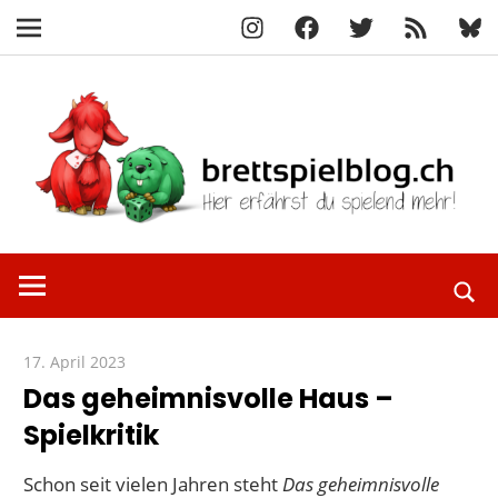
Instagram
Facebook
X
RSS-
Blue
Navigation
Feed
Zum
Inhalt
springen
Hier
brettspielbl
erfährst
du
spielend
17. April 2023
Paddy
mehr!
Das geheimnisvolle Haus –
Spielkritik
Schon seit vielen Jahren steht
Das geheimnisvolle