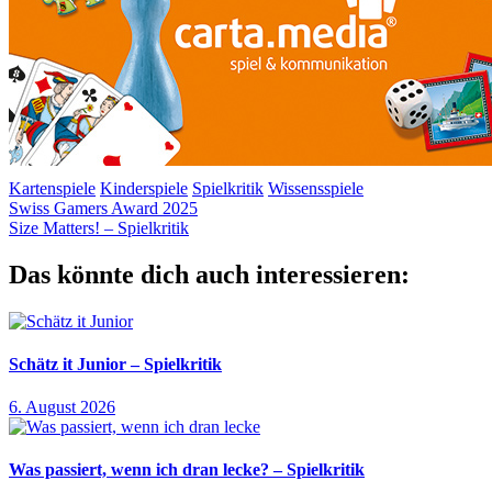
Kartenspiele
Kinderspiele
Spielkritik
Wissensspiele
Beitragsnavigation
Vorheriger
Kinder
Swiss Gamers Award 2025
Lernspiel
Magnete
moses.
Schule
Wissensspiel
Beitrag:
Nächster
Size Matters! – Spielkritik
Beitrag:
Das könnte dich auch interessieren:
Schätz it Junior – Spielkritik
6. August 2026
Was passiert, wenn ich dran lecke? – Spielkritik