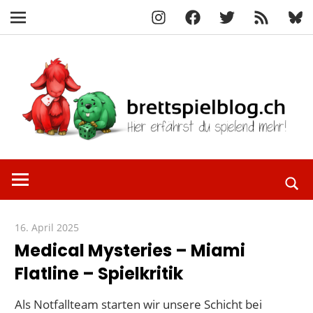
Instagram
Facebook
X
RSS-
Blue
Navigation
Feed
Zum
Inhalt
springen
Hier
brettspielbl
erfährst
du
spielend
16. April 2025
Paddy
mehr!
Medical Mysteries – Miami
Flatline – Spielkritik
Als Notfallteam starten wir unsere Schicht bei