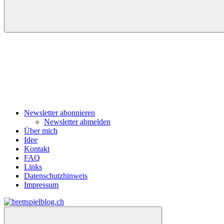
Navigation
Newsletter abonnieren
Newsletter abmelden
Über mich
Idee
Kontakt
FAQ
Links
Datenschutzhinweis
Impressum
Zum
Inhalt
brettspielblog.ch
Hier
springen