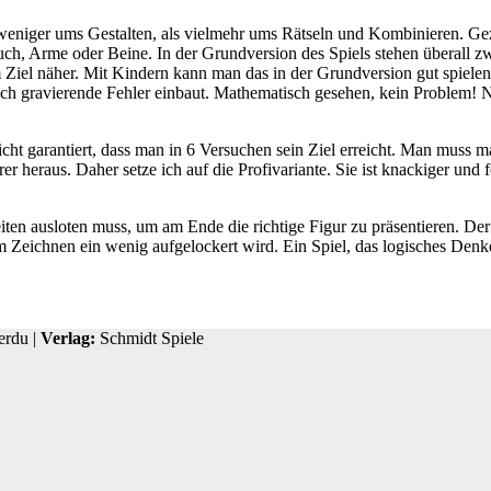
 weniger ums Gestalten, als vielmehr ums Rätseln und Kombinieren. Gez
uch, Arme oder Beine. In der Grundversion des Spiels stehen überall z
Ziel näher. Mit Kindern kann man das in der Grundversion gut spielen
ich gravierende Fehler einbaut. Mathematisch gesehen, kein Problem! 
 nicht garantiert, dass man in 6 Versuchen sein Ziel erreicht. Man mus
er heraus. Daher setze ich auf die Profivariante. Sie ist knackiger un
iten ausloten muss, um am Ende die richtige Figur zu präsentieren. D
m Zeichnen ein wenig aufgelockert wird. Ein Spiel, das logisches Denke
erdu |
Verlag:
Schmidt Spiele