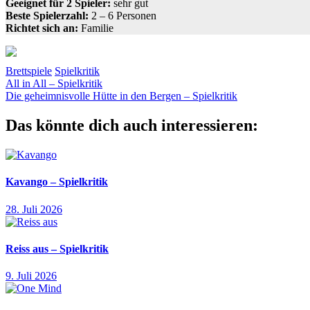
Geeignet für 2 Spieler:
sehr gut
Beste Spielerzahl:
2 – 6 Personen
Richtet sich an:
Familie
Brettspiele
Spielkritik
Beitragsnavigation
Vorheriger
cantzler
All in All – Spielkritik
Mastermind
raten
Rätselspiel
Schmidt
Beitrag:
Nächster
Spiele
Die geheimnisvolle Hütte in den Bergen – Spielkritik
Wrede
zeichnen
Beitrag:
Das könnte dich auch interessieren:
Kavango – Spielkritik
28. Juli 2026
Reiss aus – Spielkritik
9. Juli 2026